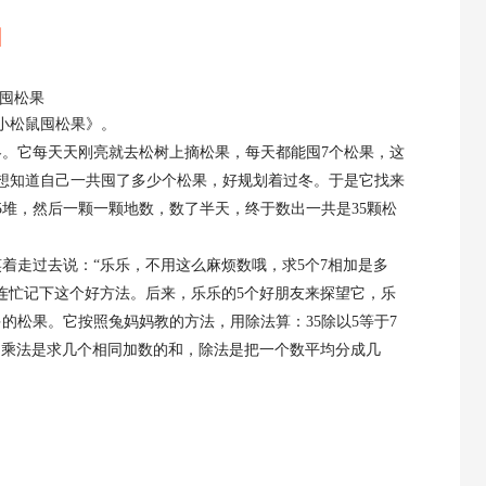
】
囤松果
小松鼠囤松果》。
冬。它每天天刚亮就去松树上摘松果，每天都能囤
7个松果，这
想知道自己一共囤了多少个松果，好规划着过冬。于是它找来
5堆，然后一颗一颗地数，数了半天，终于数出一共是35颗松
笑着走过去说：
“乐乐，不用这么麻烦数哦，求5个7相加是多
，连忙记下这个好方法。后来，乐乐的5个好朋友来探望它，乐
的松果。它按照兔妈妈教的方法，用除法算：35除以5等于7
，乘法是求几个相同加数的和，除法是把一个数平均分成几