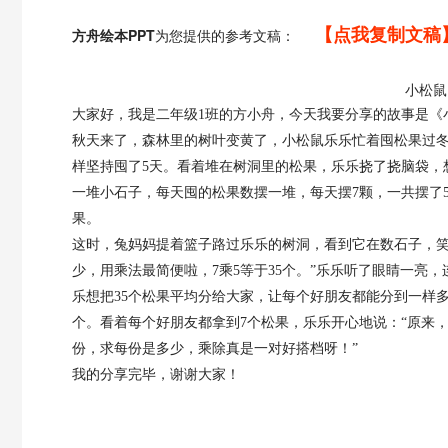
【点我复制文稿
方舟绘本PPT
为您提供的参考文稿：
小松鼠
大家好，我是二年级
1班的方小舟，今天我要分享的故事是《
秋天来了，森林里的树叶变黄了，小松鼠乐乐忙着囤松果过
样坚持囤了5天。看着堆在树洞里的松果，乐乐挠了挠脑袋，
一堆小石子，每天囤的松果数摆一堆，每天摆7颗，一共摆了
果。
这时，兔妈妈提着篮子路过乐乐的树洞，看到它在数石子，
少，用乘法最简便啦，7乘5等于35个。”乐乐听了眼睛一亮
乐想把35个松果平均分给大家，让每个好朋友都能分到一样多
个。看着每个好朋友都拿到7个松果，乐乐开心地说：“原来
份，求每份是多少，乘除真是一对好搭档呀！”
我的分享完毕，谢谢大家！