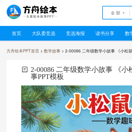
全 部
首页
大队委竞选
竞选海报
读书分享
数
方舟绘本PPT首页
>
数学故事
> 2-00086 二年级数学小故事 《小
2-00086 二年级数学小故事 
事PPT模板