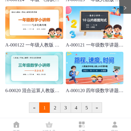
A-000122 一年级人教版 《气球交换问题》
A-000121 一年级数学讲题《看图列式》PPT
6-00020 混合运算人教版三年级上册数学讲题PPT模板
A-000120 四年级数学讲题《时间、速度、与路程》
«
1
2
3
4
5
»