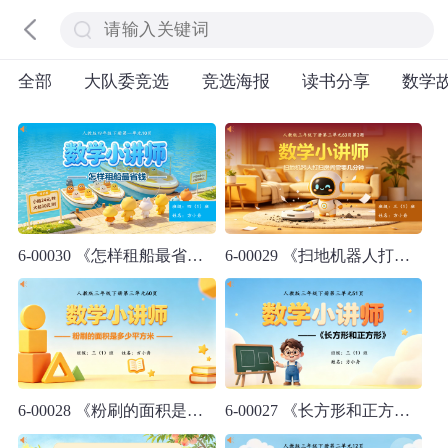
全部
大队委竞选
竞选海报
读书分享
数学
6-00030 《怎样租船最省钱？》人教版四年级下册数学讲题
6-00029 《扫地机器人打扫房间需要几分钟？》人教版三年级下册数学讲题
6-00028 《粉刷的面积是多少平方米》人教版三年级下册数学讲题
6-00027 《长方形和正方形》人教版三年级下册数学讲题