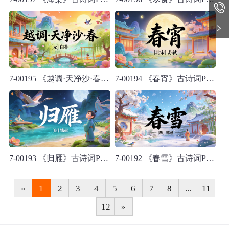
7-00195 《越调·天净沙·春》古诗词PPT模板
7-00194 《春宵》古诗词PPT模板
7-00193 《归雁》古诗词PPT模板
7-00192 《春雪》古诗词PPT模板
«
1
2
3
4
5
6
7
8
...
11
12
»