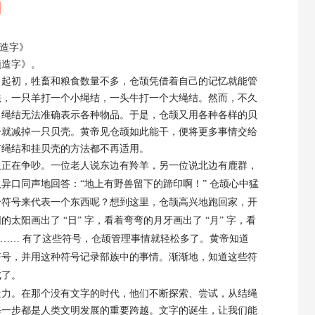
】
造字
》
颉造字
》
。
。起初，牲畜和粮食数量不多，仓颉凭借着自己的记忆就能管
法，一只羊打一个小绳结，一头牛打一个大绳结。然而，不久
，绳结无法准确表示各种物品。于是，仓颉又用各种各样的贝
个就减掉一只贝壳。黄帝见仓颉如此能干，便将更多事情交给
打绳结和挂贝壳的方法都不再适用。
人正在争吵。一位老人说东边有羚羊，另一位说北边有鹿群，
人异口同声地回答：
“地上有野兽留下的蹄印啊！” 仓颉心中猛
个符号来代表一个东西呢？想到这里，仓颉高兴地跑回家，开
阳画出了 “日” 字，看着弯弯的月牙画出了 “月” 字，看
” 字…… 有了这些符号，仓颉管理事情就轻松多了。黄帝知道
符号，并用这种符号记录部族中的事情。渐渐地，知道这些符
成了。
造力。在那个没有文字的时代，他们不断探索、尝试，从结绳
每一步都是人类文明发展的重要跨越。文字的诞生，让我们能