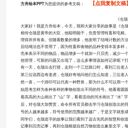
【点我复制文稿
方舟绘本PPT
为您提供的参考文稿：
《
仓颉
大家好！
我是方舟绘本，
今天，我
和大家分享的故事是
《
仓
相传仓颉是黄帝的大臣，他聪明能干，负责管理牲畜和屯粮
理得井井有条。但随着数量的增多，他发明了结绳计数的方
后结绳法也不管用了，因为牲畜和食物的品种变得丰富多样
壳来表示不同的物品，物品增多一个就加一只贝壳，减少一
他管理，可新的问题又出现了，这么多事情该如何记录呢？
有一天，仓颉出去打猎，走到一个三岔路口时，看到三位老
第三位说西边有老虎，仓颉好奇地问他们怎么知道，三位老
然一喜，一个蹄印可以代表一种野兽，那为什么不可以用一
始思考怎样为各种各样的事物创造出不同的符号。他看着圆圆的太
着高高的大山画出了 “山” 字，看着流动的河水画出了 “水
后，对仓颉大加赞赏，命令所有官员都去学习仓颉创造出的
号的人越来越多，符号使用的范围越来越广，于是文字就形
同学们，仓颉造字的故事让我们看到了远古先民的智慧和创
记事到贝壳记事，再到仓颉根据自然万物创造出象形文字，