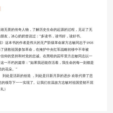
】
英雄无畏的传奇
人物，了解历史生命的起源的过程，见证了无
的朋友，冰心奶奶曾说过：
“多读书，读书好，读好书。
国》这本书的作者是伟大的无产阶级革命家方志敏同志于
1935
为了拯救祖国参加革命，在掩护中央红军战略转移中不幸被
对信仰的坚持和对党的忠诚。在黑暗的囚牢里方志敏同志以一
这一不朽的篇章：“如果我还能存活着，我生命的每一刻都是
洁的花朵。”
， 到处是活跃的创造 ，到处是日新月异的进步 欢歌代替了悲
方志敏对祖国坚韧不屈
党的领导下一一实现了。让
我们在温故
敬礼）