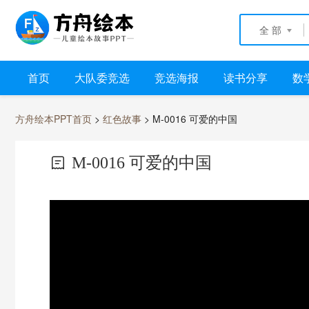
全 部
首页
大队委竞选
竞选海报
读书分享
数
方舟绘本PPT首页
>
红色故事
> M-0016 可爱的中国
M-0016 可爱的中国