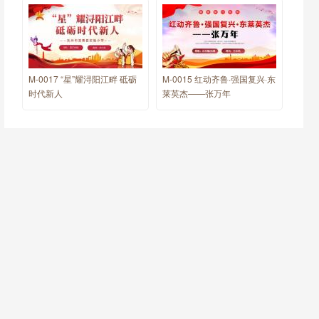
M-0017 “星”耀浔阳江畔 砥砺
M-0015 红动齐鲁·强国复兴·东
时代新人
莱英杰——张万年