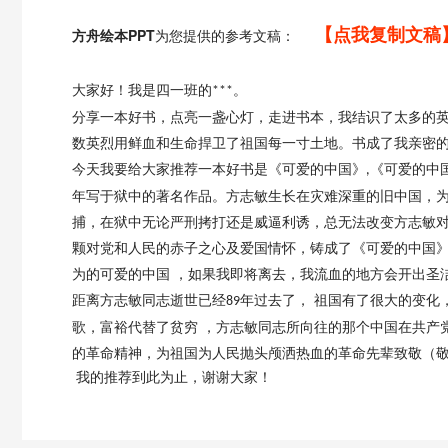
【点我复制文稿
方舟绘本PPT
为您提供的参考文稿：
大家好！我是四一班的
。
***
分享一本好书，点亮一盏心灯，走进书本，我结识了太多的
数英烈用鲜血和生命捍卫了祖国每一寸土地。书成了我亲密
今天我要给大家推荐一本好书是《可爱的中国》
《可爱的中
,
年写于狱中的著名作品。方志敏生长在灾难深重的旧中国，
捕，在狱中无论严刑拷打还是威逼利诱，总无法改变方志敏
颗对党和人民的赤子之心及爱国情怀，铸成了《可爱的中国》
为的可爱的中国 ，如果我即将离去，我流血的地方会开出圣
距离方志敏同志逝世已经
年过去了， 祖国有了很大的变化
89
歌，富裕代替了贫穷 ，方志敏同志所向往的那个中国在共产
的革命精神，为祖国为人民抛头颅洒热血的革命先辈致敬（
我的推荐到此为止，谢谢大家！