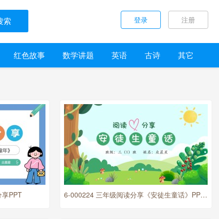
登录
注册
搜索
红色故事
数学讲题
英语
古诗
其它
分享PPT
6-000224 三年级阅读分享《安徒生童话》PPT模板