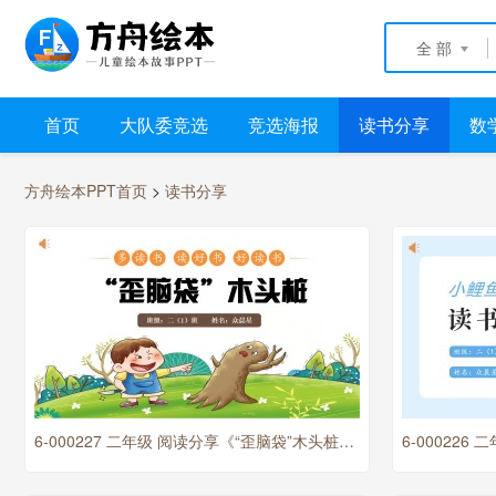
全 部
首页
大队委竞选
竞选海报
读书分享
数
方舟绘本PPT首页
>
读书分享
6-000227 二年级 阅读分享《“歪脑袋”木头桩》PPT