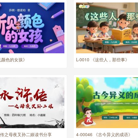
《听见颜色的女孩》
L-0010 《这些人，那些事》
 水浒传之母夜叉孙二娘读书分享
4-00046 《古今异义的成语》