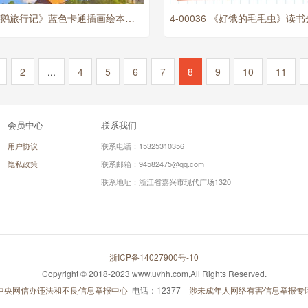
4-00037 《骑鹅旅行记》蓝色卡通插画绘本故事骑鹅旅行记动态PPT读书分享
4-00036 《好饿的毛毛虫》读
2
...
4
5
6
7
8
9
10
11
会员中心
联系我们
用户协议
联系电话：15325310356
隐私政策
联系邮箱：94582475@qq.com
联系地址：浙江省嘉兴市现代广场1320
浙ICP备14027900号-10
Copyright © 2018-2023 www.uvhh.com,All Rights Reserved.
中央网信办违法和不良信息举报中心
电话：12377 |
涉未成年人网络有害信息举报专