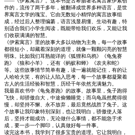
——《伊索寓言》。这本书是古希腊著名寓言家伊索创
作的，流传了两千多年，被翻译成世界多种语言，是世
界寓言文学的瑰宝。它由无数短小精悍的寓言故事组
成，经过后人整理编纂，语言浅显易懂、生动有趣，特
别适合我们小学生阅读，既能带给我们欢乐，又能让我
们收获满满的智慧。
《伊索寓言》里的故事大多以动物为主角，每一个故事
都很短小，却藏着深刻的道理，就像一颗颗闪亮的智慧
明珠。比如我们耳熟能详的《狐狸和乌鸦》《龟兔赛
跑》《狼和小羊》，还有《蚂蚁和蝉》《农夫和蛇》
等。这些故事情节简单有趣，读一遍就能记住，有的让
人哈哈大笑，有的让人陷入思考，每一个故事都凝聚着
古人的生活经验和智慧，历经千年依然充满魅力。
我最喜欢书中《龟兔赛跑》的故事。故事里，兔子跑得
飞快，却骄傲自大，中途偷懒睡觉；而乌龟虽然爬得很
慢，却坚持不懈、永不放弃，最后竟然战胜了兔子。这
个故事让我印象特别深刻，也让我明白，骄傲使人落
后，坚持才能成功，无论做什么事情，都不能急于求
成，要一步一个脚印，认真做好每一件事。
读完这本书，我学到了很多宝贵的道理。它让我明白，