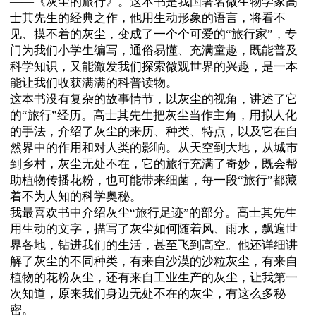
——《灰尘的旅行》。这本书是我国著名微生物学家高
士其先生的经典之作，他用生动形象的语言，将看不
见、摸不着的灰尘，变成了一个个可爱的“旅行家”，专
门为我们小学生编写，通俗易懂、充满童趣，既能普及
科学知识，又能激发我们探索微观世界的兴趣，是一本
能让我们收获满满的科普读物。
这本书没有复杂的故事情节，以灰尘的视角，讲述了它
的
“旅行”经历。高士其先生把灰尘当作主角，用拟人化
的手法，介绍了灰尘的来历、种类、特点，以及它在自
然界中的作用和对人类的影响。从天空到大地，从城市
到乡村，灰尘无处不在，它的旅行充满了奇妙，既会帮
助植物传播花粉，也可能带来细菌，每一段“旅行”都藏
着不为人知的科学奥秘。
我最喜欢书中介绍灰尘
“旅行足迹”的部分。高士其先生
用生动的文字，描写了灰尘如何随着风、雨水，飘遍世
界各地，钻进我们的生活，甚至飞到高空。他还详细讲
解了灰尘的不同种类，有来自沙漠的沙粒灰尘，有来自
植物的花粉灰尘，还有来自工业生产的灰尘，让我第一
次知道，原来我们身边无处不在的灰尘，有这么多秘
密。