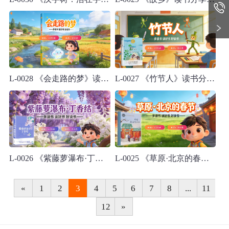
L-0028 《会走路的梦》读书分享PPT模板
L-0027 《竹节人》读书分享PPT模板
L-0026 《紫藤萝瀑布·丁香结》读书分享PPT模板
L-0025 《草原·北京的春节》读书分享PPT模板
«
1
2
3
4
5
6
7
8
...
11
12
»