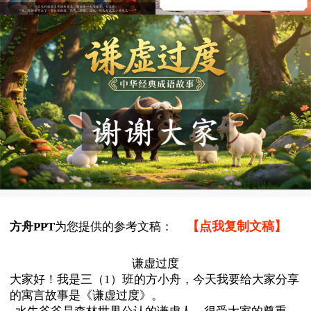
【点我复制文稿】
方舟PPT
为您提供的参考文稿：
谦虚过度
大家好！我是三（
1
）班的
方小舟
，今天我要给大家分享
的寓言故事是《谦虚过度》。