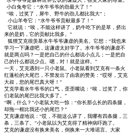
水牛爷爷是森林世界公认的谦虚人，很受大家的尊重。
小白兔夸它：“水牛爷爷的劲最大了！”
“唉，过奖了，犀牛、野牛的劲儿都比我大”；
小山羊夸它：“水牛爷爷贡献最多了！”
它就说：“唉，不能这样讲了，奶牛吃下的是草，挤出
来的是奶，它的贡献比我多。”
狐狸艾克很羡慕水牛爷爷谦虚的美名。它想：“我也来
学习一下谦虚吧，这谦虚太好学了。水牛爷爷的谦虚不
就是两点吗？一是把自己的什么都说小点儿；一是把自
己的什么都说少点。嗯，对！就是这样。”
一天，艾克遇到一只小老鼠。小老鼠看到艾克有一条火
红蓬松的大尾巴，不禁发出了由衷的赞美：
“哎呀，艾克
大叔，您的尾巴真大呀！”
艾克学着水牛爷爷的口气，歪歪嘴说：
“唉，过奖了，你
们老鼠的尾巴比我大多了。”
“啊，什么？”小老鼠大吃一惊：“你长那么长的四条腿，
却拖一根比我还小的尾巴？”
艾克谦虚地说：
“哎，不能这么讲了，我哪有四条腿，三
条，三条了。”小老鼠以为艾克得了精神病吓跑了。
艾克的谦虚没有换来美名，倒换来一大堆谣言。大家