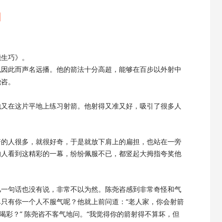
】
能生巧》。
他也因此而声名远播。他的箭法十分高超，能够在百步以外射中
尧咨。
他又在这片平地上练习射箭。他射得又准又好，吸引了很多人
箭的人很多，就很好奇，于是就放下肩上的扁担，也站在一旁
的人看到这精彩的一幕，纷纷佩服不已，都竖起大拇指夸奖他
儿一句话也没有说，非常不以为然。陈尧咨感到非常奇怪和气
单只有你一个人不服气呢？他就上前问道：
“老人家，你会射箭
我喝彩？” 陈尧咨不客气地问。“我觉得你的箭射得不算坏，但