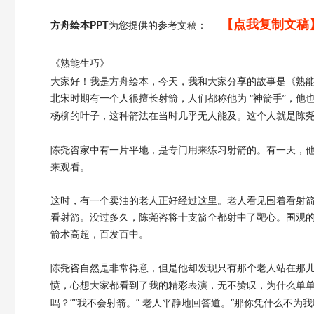
【点我复制文稿
方舟绘本PPT
为您提供的参考文稿：
《
熟能生巧
》
大家好！我是方舟绘本，今天，我和大家分享的故事是《熟
北宋时期有一个人很擅长射箭，人们都称他为
“神箭手”，
杨柳的叶子，这种箭法在当时几乎无人能及。这个人就是陈
陈尧咨家中有一片平地，是专门用来练习射箭的。有一天，
来观看。
这时，有一个卖油的老人正好经过这里。老人看见围着看射
看射箭。没过多久，陈尧咨将十支箭全都射中了靶心。围观
箭术高超，百发百中。
陈尧咨自然是非常得意，但是他却发现只有那个老人站在那
愤，心想大家都看到了我的精彩表演，无不赞叹，为什么单
吗？”“我不会射箭。” 老人平静地回答道。“那你凭什么不为