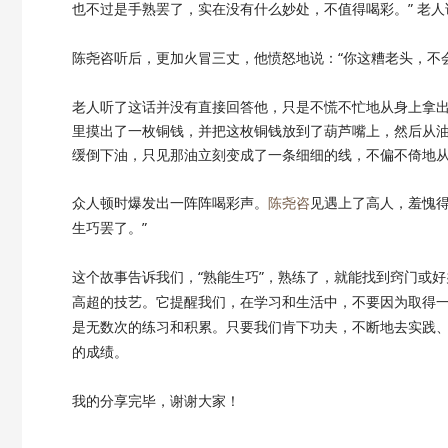
也不过是手熟罢了，实在没有什么妙处，不值得喝彩。” 老人
陈尧咨听后，更加火冒三丈，他愤怒地说：
“你这糟老头，不
老人听了这话并没有直接回答他，只是不慌不忙地从身上拿
里摸出了一枚铜钱，并把这枚铜钱放到了葫芦嘴上，然后从
缓倒下油，只见那油立刻变成了一条细细的线，不偏不倚地
众人顿时爆发出一阵阵喝彩声。
陈尧咨
见遇上了高人，羞愧
生巧罢了。”
这个故事告诉我们，
“熟能生巧”，熟练了，就能找到窍门或
高超的技艺。它提醒我们，在学习和生活中，不要因为取得
是无数次的练习和积累。只要我们肯下功夫，不断地去实践
的成绩。
我的分享完毕，谢谢大家！