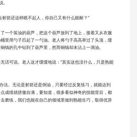
说。
会射箭还这样瞧不起人，你自己又有什么能耐？”
出了一个装油的葫芦，把这个葫芦放到了地上，接着又从衣服
油桶里用勺子舀起了一勺油。老人将勺子高高举过了头顶，缓
从铜钱的孔中钻到了葫芦里，然而铜钱却未沾上一滴油。
得无话可说。老人这才缓缓地说：
“其实这也没什么，只是熟能
好办法。无论是射箭还是倒油，只要经过反复练习，就能达到
一点成绩就骄傲自满，要知道，很多看似神奇的技能背后，都
、去磨练，我们也能在自己的领域里做到熟能生巧，取得优异