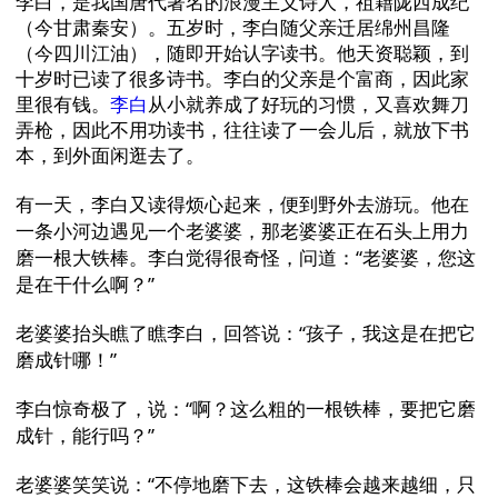
李白，是我国唐代著名的浪漫主义诗人，祖籍陇西成纪
（今甘肃秦安）。五岁时，李白随父亲迁居绵州昌隆
（今四川江油），随即开始认字读书。他天资聪颖，到
十岁时已读了很多诗书。李白的父亲是个富商，因此家
里很有钱。
李白
从小就养成了好玩的习惯，又喜欢舞刀
弄枪，因此不用功读书，往往读了一会儿后，就放下书
本，到外面闲逛去了。
有一天，李白又读得烦心起来，便到野外去游玩。他在
一条小河边遇见一个老婆婆，那老婆婆正在石头上用力
磨一根大铁棒。李白觉得很奇怪，问道：
“老婆婆，您这
是在干什么啊？”
老婆婆抬头瞧了瞧李白，回答说：
“孩子，我这是在把它
磨成针哪！”
李白惊奇极了，说：
“啊？这么粗的一根铁棒，要把它磨
成针，能行吗？”
老婆婆笑笑说：
“不停地磨下去，这铁棒会越来越细，只