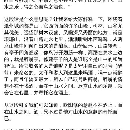
故自号醉翁也。醉翁之意不在酒，在乎山水之间也。山
水之乐，得之心而寓之酒也。”
这段话是什么意思呢？让我来给大家解释一下。环绕着
滁州城的都是山，它西南面的许多山峰，树林、山谷尤
其优美，远望那树木茂盛、又幽深又秀丽的地方，就是
琅琊山。沿着山路走六七里，渐渐听到水声潺潺，从两
座山峰中间倾泻出来的是酿泉。山势回环，山路转弯，
有亭子四角翘起，像鸟张开翅膀一样，高踞在泉水上边
的，就是醉翁亭。修建亭子的人是谁呢？是山中的和尚
智仙。给它取名的人是谁呢？是太守用自己的别号（醉
翁）来命名的。太守和客人到这里来喝酒，喝一点就醉
了，而且年龄又最大，所以自己取号叫醉翁。醉翁的情
趣不在于喝酒，而在于山水之间。欣赏山水的乐趣，领
会它在心里，并寄托它在酒上。
从这段引文我们可以知道，欧阳修的意趣不在酒上，而
在山水之间。酒，只不过是他对山水的意趣的寄托而
已。