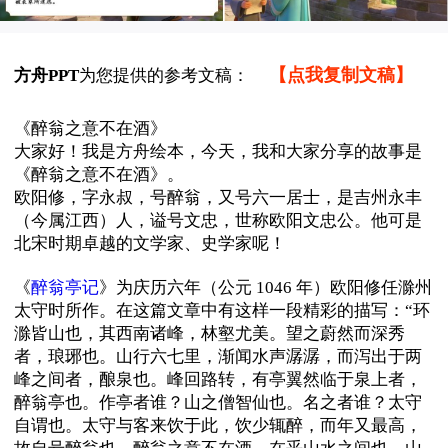
【点我复制文稿】
方舟PPT
为您提供的参考文稿：
《
醉翁之意不在酒
》
大家好！我是方舟绘本，今天，我和大家分享的故事是
《醉翁之意不在酒》。
欧阳修，字永叔，号醉翁，又号六一居士，是吉州永丰
（今属江西）人，谥号文忠，世称欧阳文忠公。他可是
北宋时期卓越的文学家、史学家呢！
》为庆历六年（公元
《
醉翁亭记
1046 年）欧阳修任滁州
太守时所作。在这篇文章中有这样一段精彩的描写：“环
滁皆山也，其西南诸峰，林壑尤美。望之蔚然而深秀
者，琅琊也。山行六七里，渐闻水声潺潺，而泻出于两
峰之间者，酿泉也。峰回路转，有亭翼然临于泉上者，
醉翁亭也。作亭者谁？山之僧智仙也。名之者谁？太守
自谓也。太守与客来饮于此，饮少辄醉，而年又最高，